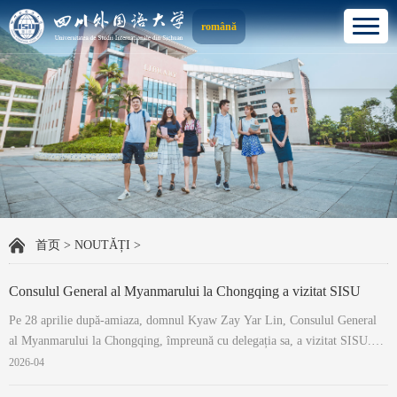
română
首页
>
NOUTĂȚI
>
Consulul General al Myanmarului la Chongqing a vizitat SISU
Pe 28 aprilie după-amiaza, domnul Kyaw Zay Yar Lin, Consulul General
al Myanmarului la Chongqing, împreună cu delegația sa, a vizitat SISU.
Rectorul Zhu Chaowei a primit oaspeții. Rectorul Zhu Chaowei a adresat o
2026-04
călduroasă urare de bun venit delegației conduse de Consulul General și a