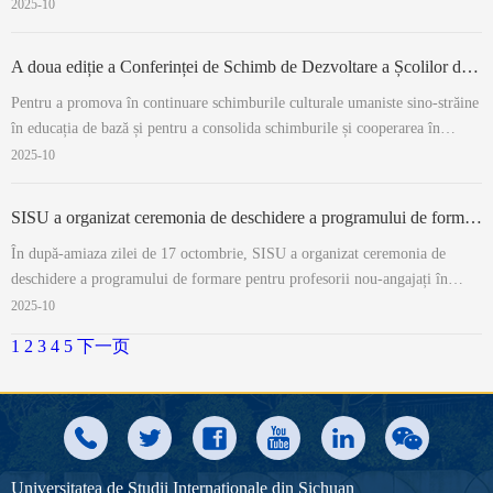
2025-10
A doua ediție a Conferinței de Schimb de Dezvoltare a Școlilor din Alianța Internațională pentru Educație de Bază s-a desfășurat la SISU
Pentru a promova în continuare schimburile culturale umaniste sino-străine
în educația de bază și pentru a consolida schimburile și cooperarea în
domeniul educației de bază între SISU și țările de-a lungul Inițiativei „O
2025-10
Centură, Un Drum”, în dimineața zilei de 28 octombrie, a avut loc a doua
ediție...
SISU a organizat ceremonia de deschidere a programului de formare pentru profesorii nou-angajați în 2025
În după-amiaza zilei de 17 octombrie, SISU a organizat ceremonia de
deschidere a programului de formare pentru profesorii nou-angajați în
2025. Secretarul de partid Liu Sifang a participat la ceremonie și a predat
2025-10
prima lecție de deschidere pentru profesorii nou-angajați. Reprezentantul
1
2
3
4
5
下一页
profesorilo...
Universitatea de Studii Internaționale din Sichuan