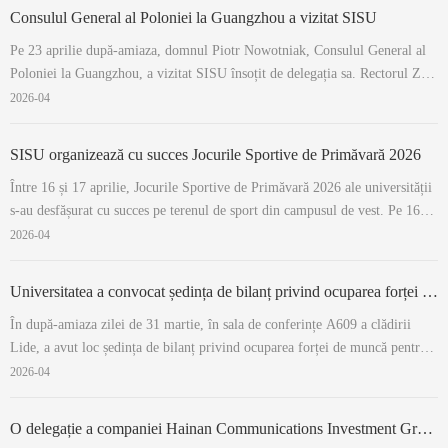
prezentat pe...
Consulul General al Poloniei la Guangzhou a vizitat SISU
Pe 23 aprilie după-amiaza, domnul Piotr Nowotniak, Consulul General al
Poloniei la Guangzhou, a vizitat SISU însoțit de delegația sa. Rectorul Zhu
Chaowei a primit oaspeții. Rectorul Zhu Chaowei a adresat o călduroasă
2026-04
urare de bun venit delegației conduse de Consulul General și a prezentat pe
scurt...
SISU organizează cu succes Jocurile Sportive de Primăvară 2026
Între 16 și 17 aprilie, Jocurile Sportive de Primăvară 2026 ale universității
s-au desfășurat cu succes pe terenul de sport din campusul de vest. Pe 16
aprilie dimineața, ceremonia de deschidere a Jocurilor Sportive de
2026-04
Primăvară 2026 a avut loc pe terenul de sport din campusul de vest. În
discursul...
Universitatea a convocat ședința de bilanț privind ocuparea forței de muncă pentru absolvenții promoției 2025 și de promovare a activităților de admitere și angajare pentru anul 2026
În după-amiaza zilei de 31 martie, în sala de conferințe A609 a clădirii
Lide, a avut loc ședința de bilanț privind ocuparea forței de muncă pentru
absolvenții promoției 2025 și de promovare a activităților de admitere și
2026-04
angajare pentru anul 2026 ale SISU. Rectorul Dong Hongchuan a fost
prezent și ...
O delegație a companiei Hainan Communications Investment Group a vizitat SISU pentru o întâlnire de schimb de experiență și discuții