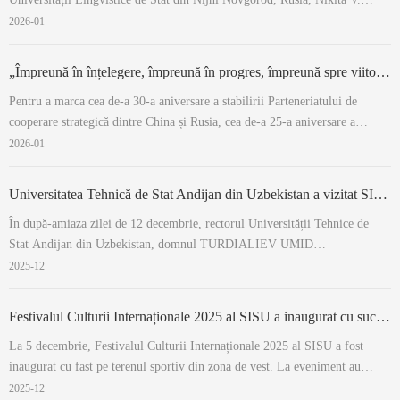
Avralev, a vizitat universitatea noastră și a participat la cea de-a 12-a
2026-01
ședință a Consiliului de Administrație al Institutului Confucius din cadrul
acestei uni...
„Împreună în înțelegere, împreună în progres, împreună spre viitor”– Dialogul tinerilor chino-ruși desfășurat la SISU
Pentru a marca cea de-a 30-a aniversare a stabilirii Parteneriatului de
cooperare strategică dintre China și Rusia, cea de-a 25-a aniversare a
semnării Tratatului de bună vecinătate și cooperare prietenoasă dintre
2026-01
China și Rusia, precum și pentru a întâmpina „Anul educației China–Rusia
2026–2027”, î...
Universitatea Tehnică de Stat Andijan din Uzbekistan a vizitat SISU
În după-amiaza zilei de 12 decembrie, rectorul Universității Tehnice de
Stat Andijan din Uzbekistan, domnul TURDIALIEV UMID
MUKHTARALIEVICH, și delegatia sa au vizitat SISU. Rectorul Dong
2025-12
Hongchuan i-a primit pe oaspeți. Dong Hongchuan și-a exprimat
călduroasa primire pentru vizita Universități...
Festivalul Culturii Internaționale 2025 al SISU a inaugurat cu succes
La 5 decembrie, Festivalul Culturii Internaționale 2025 al SISU a fost
inaugurat cu fast pe terenul sportiv din zona de vest. La eveniment au
participat Liu Sifang, secretarul Comitetului Partidului Universității, care a
2025-12