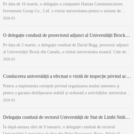
Pe data de 16 martie, o delegație a companiei Hainan Communications
Investment Group Co., Ltd. a vizitat universitatea pentru o sesiune de
discuții și schimb de experiență. Liu Sifang, secretarul Comitetului de
2026-03
Partid al universității, s-a întâlnit cu delegația condusă de Wu Peng,
membru al Comitetu...
O delegație condusă de prorectorul adjunct al Universității Brock din Canada a vizitat SISU
Pe data de 2 martie, o delegație condusă de David Begg, prorector adjunct
al Universității Brock din Canada, a vizitat universitatea noastră. Cele două
părți au purtat discuții aprofundate privind cooperarea interuniversitară.
2026-03
Gou Chaoli, secretar adjunct al Comitetului de Partid al universității, s...
Conducerea universității a efectuat o vizită de inspecție privind activitățile de deschidere a semestrului de primăvară 2026
Pentru a implementa cerințele privind organizarea noului semestru și
pentru a garanta desfășurarea stabilă și ordonată a activităților universitare
în semestrul de primăvară al anului 2026, în dimineața zilei de 2 martie, o
2026-03
echipă condusă de Liu Sifang, secretarul Comitetului de Partid al
universită...
Delegația condusă de rectorul Universității de Stat de Limbi Străine din Nijni Novgorod a vizitat SISU
În după-amiaza zilei de 9 ianuarie, o delegație condusă de rectorul
Universității Lingvistice de Stat din Nijni Novgorod, Rusia, Nikita V.