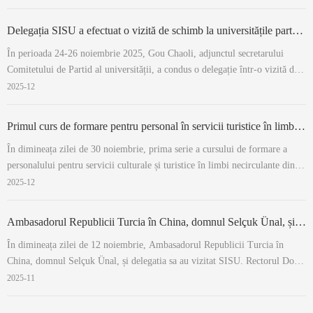
susținut și un discurs, Li Mingquan, director adjunct al Biroului pentru
Afacer...
Delegația SISU a efectuat o vizită de schimb la universitățile partenere din Marea Britanie
În perioada 24-26 noiembrie 2025, Gou Chaoli, adjunctul secretarului
Comitetului de Partid al universității, a condus o delegație într-o vizită de
schimb la Manchester Metropolitan University, Lancaster University și
2025-12
Queen Mary University of London din Marea Britanie. La 24 noiembrie,
delegația...
Primul curs de formare pentru personal în servicii turistice în limbi necirculante din Chongqing deschis la SISU
În dimineața zilei de 30 noiembrie, prima serie a cursului de formare a
personalului pentru servicii culturale și turistice în limbi necirculante din
municipiul Chongqing a fost inaugurată oficial în Sala Internațională de
2025-12
Conferințe a clădirii Hongwen a universității noastre. La ceremonia de
deschi...
Ambasadorul Republicii Turcia în China, domnul Selçuk Ünal, și delegatia sa au vizitat SISU
În dimineața zilei de 12 noiembrie, Ambasadorul Republicii Turcia în
China, domnul Selçuk Ünal, și delegatia sa au vizitat SISU. Rectorul Dong
Hongchuan i-a primit pe oaspeți. Dong Hongchuan și-a exprimat
2025-11
călduroasa primire pentru vizita delegatiei și a prezentat pe scurt situația și
caracteris...