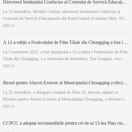
Directorul Institutului Confucius al Centrului de Servicii Educaționale din Estul Central al statului Ohio, SUA, a efectuat o vizită la universitatea noastră
La 12 noiembrie, Michele Carlisle, directorul Institutului Confucius al
Centrului de Servicii Educaționale din Estul Central al statului Ohio, SUA,
a efectuat o vizită la universitatea noastră. Rectorul Dong Hongchuan a
2025-11
avut o întrevedere cu oaspeții. În cadrul întâlnirii, Dong Hongchuan i-a ...
A 12-a ediție a Festivalului de Film Tânăr din Chongqing a fost inaugurată
La 3 noiembrie 2025, a fost inaugurată a 12-a ediție a Festivalului de Film
Tânăr din Chongqing. La ceremonia de deschidere, Yan Gongjun, vice-
rectorul SISU, a ținut un discurs. El a trecut în revistă cei 12 ani de
2025-11
dezvoltare a festivalului. De la primele sale începuturi modeste în domeniul
cinemat...
Biroul pentru Afaceri Externe al Municipiului Chongqing a efectuat o vizită la SISU
La 22 octombrie, o delegație condusă de Zhou Yi, director adjunct al
Biroului pentru Afaceri Externe al Municipiului Chongqing, a efectuat o
vizită de documentare la universitatea noastră. Liu Sifang, secretar al
2025-11
Comitetului de Partid al universității, a primit delegația, iar întâlnirea a
fost pre...
CCPCC a adoptat recomandările pentru cel de-al 15-lea Plan cincinal