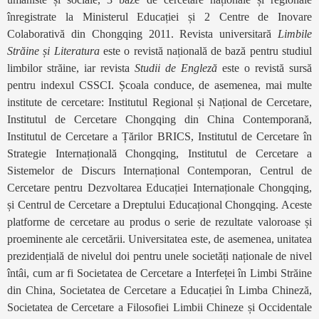
înregistrate la Ministerul Educației și 2 Centre de Inovare
Colaborativă din Chongqing 2011. Revista universitară
Limbile
Străine și Literatura
este o revistă națională de bază pentru studiul
limbilor străine, iar revista
Studii de Engleză
este o revistă sursă
pentru indexul CSSCI. Școala conduce, de asemenea, mai multe
institute de cercetare: Institutul Regional și Național de Cercetare,
Institutul de Cercetare Chongqing din China Contemporană,
Institutul de Cercetare a Țărilor BRICS, Institutul de Cercetare în
Strategie Internațională Chongqing, Institutul de Cercetare a
Sistemelor de Discurs Internațional Contemporan, Centrul de
Cercetare pentru Dezvoltarea Educației Internaționale Chongqing,
și Centrul de Cercetare a Dreptului Educațional Chongqing. Aceste
platforme de cercetare au produs o serie de rezultate valoroase și
proeminente ale cercetării. Universitatea este, de asemenea, unitatea
prezidențială de nivelul doi pentru unele societăți naționale de nivel
întâi, cum ar fi Societatea de Cercetare a Interfeței în Limbi Străine
din China, Societatea de Cercetare a Educației în Limba Chineză,
Societatea de Cercetare a Filosofiei Limbii Chineze și Occidentale