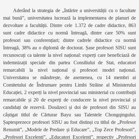
Aderând la strategia de „întărire a universității cu o facultate
mai bună”, universitatea lucrează la implementarea de planuri de
dezvoltare a facultății. Dintre cele 1.372 de cadre didactice, 863
sunt cadre didactice cu normă întreagă, dintre care 50% sunt
profesori sau conferențiari; dintre cadrele didactice cu normă
întreagă, 38% au o diplomă de doctorat. Șase profesori SISU sunt
recunoscuți ca talente la nivel național: experți care beneficiază de
indemnizații speciale din partea Consiliului de Stat, educatori
remarcabili la nivel național și profesori model național.
Universitatea se mândrește, de asemenea, cu 14 membri ai
Comitetului de Îndrumare pentru Limbi Străine al Ministerului
Educației, 2 experți la nivel provincial sau ministerial cu contribuții
remarcabile și 20 de experți de conducere la nivel provincial și
candidați de rezervă. Douăzeci și doi de profesori din SISU au
câștigat titlul de Cărturar Bayu sau Talentele Chongqingului.
Șaptesprezece profesori SISU au fost distinși cu titlul de „Profesor
Renumit”, „Modele de Predare și Educare”, „Top Zece Profesori”,
„Profesori Excelenți”, „Educatori Excelenți”, respectiv „Profesori