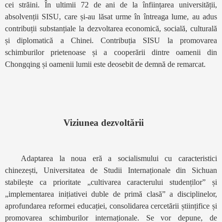
cei străini. În ultimii 72 de ani de la înființarea universității,
absolvenții SISU, care și-au lăsat urme în întreaga lume, au adus
contribuții substanțiale la dezvoltarea economică, socială, culturală
și diplomatică a Chinei. Contribuția SISU la promovarea
schimburilor prietenoase și a cooperării dintre oamenii din
Chongqing și oamenii lumii este deosebit de demnă de remarcat.
Viziunea dezvoltării
Adaptarea la noua eră a socialismului cu caracteristici
chinezești, Universitatea de Studii Internaționale din Sichuan
stabilește ca prioritate „cultivarea caracterului studenților” și
„implementarea inițiativei duble de primă clasă” a disciplinelor,
aprofundarea reformei educației, consolidarea cercetării științifice și
promovarea schimburilor internaționale. Se vor depune, de