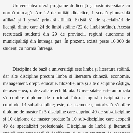
Universitatea oferă programe de licență și postuniversitare cu
normă întreagă. Are 22 de unități didactice, 1 școală gimnazială
afiliată și 1 școală primară afiliată. Există 51 de specializări de
licență, dintre care 24 de limbi străine (22 de limbi străine). Acesta
recrutează studenți din 29 de provincii, regiuni autonome și
municipalități din întreaga țară. În prezent, există peste 16.000 de
studenți cu normă întreagă.
Disciplina de bază a universității este limba și literatura străină,
dar alte discipline precum limba și literatura chineză, economie,
management, drept, educație, filozofie, artă și alte discipline câștigă,
de asemenea, o dezvoltare echilibrată. Universitatea este autorizată
să confere diplome de doctorat într-o singură disciplină care
cuprinde 13 sub-discipline; este, de asemenea, autorizată să ofere
diplome de master în 5 discipline care cuprind 49 de sub-discipline
și 10 diplome de master predate în 10 sub-discipline care acoperă
49 de specializări profesionale. Disciplina de limbă și literatură