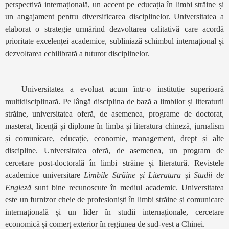
perspectivă internațională, un accent pe educația în limbi străine și
un angajament pentru diversificarea disciplinelor. Universitatea a
elaborat o strategie urmărind dezvoltarea calitativă care acordă
prioritate excelenței academice, subliniază schimbul internațional și
dezvoltarea echilibrată a tuturor disciplinelor.
Universitatea a evoluat acum într-o instituție superioară
multidisciplinară. Pe lângă disciplina de bază a limbilor și literaturii
străine, universitatea oferă, de asemenea, programe de doctorat,
masterat, licență și diplome în limba și literatura chineză, jurnalism
și comunicare, educație, economie, management, drept și alte
discipline. Universitatea oferă, de asemenea, un program de
cercetare post-doctorală în limbi străine și literatură. Revistele
academice universitare
Limbile Străine și Literatura
și
Studii de
Engleză
sunt bine recunoscute în mediul academic. Universitatea
este un furnizor cheie de profesioniști în limbi străine și comunicare
internațională și un lider în studii internaționale, cercetare
economică și comerț exterior în regiunea de sud-vest a Chinei.