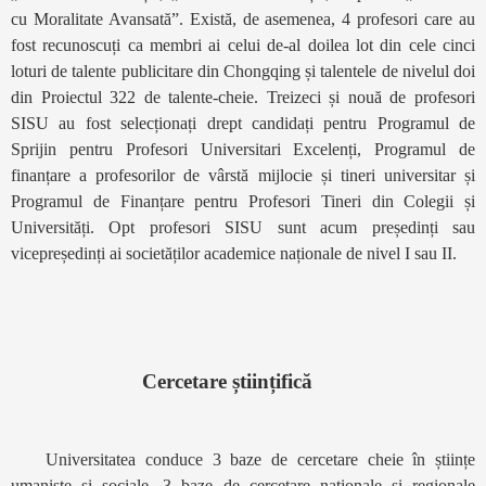
cu Moralitate Avansată”. Există, de asemenea, 4 profesori care au
fost recunoscuți ca membri ai celui de-al doilea lot din cele cinci
loturi de talente publicitare din Chongqing și talentele de nivelul doi
din Proiectul 322 de talente-cheie. Treizeci și nouă de profesori
SISU au fost selecționați drept candidați pentru Programul de
Sprijin pentru Profesori Universitari Excelenți, Programul de
finanțare a profesorilor de vârstă mijlocie și tineri universitar și
Programul de Finanțare pentru Profesori Tineri din Colegii și
Universități. Opt profesori SISU sunt acum președinți sau
vicepreședinți ai societăților academice naționale de nivel I sau II.
Cercetare științifică
Universitatea conduce 3 baze de cercetare cheie în științe
umaniste și sociale, 3 baze de cercetare naționale și regionale