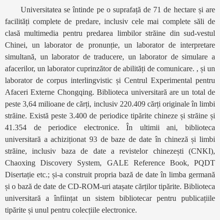
Universitatea se întinde pe o suprafață de 71 de hectare și are
facilități complete de predare, inclusiv cele mai complete săli de
clasă multimedia pentru predarea limbilor străine din sud-vestul
Chinei, un laborator de pronunție, un laborator de interpretare
simultană, un laborator de traducere, un laborator de simulare a
afacerilor, un laborator cuprinzător de abilități de comunicare. , și un
laborator de corpus interlingvistic și Centrul Experimental pentru
Afaceri Externe Chongqing. Biblioteca universitară are un total de
peste 3,64 milioane de cărți, inclusiv 220.409 cărți originale în limbi
străine. Există peste 3.400 de periodice tipărite chineze și străine și
41.354 de periodice electronice. În ultimii ani, biblioteca
universitară a achiziționat 93 de baze de date în chineză și limbi
străine, inclusiv baza de date a revistelor chinezești (CNKI),
Chaoxing Discovery System, GALE Reference Book, PQDT
Disertație etc.; și-a construit propria bază de date în limba germană
și o bază de date de CD-ROM-uri atașate cărților tipărite. Biblioteca
universitară a înființat un sistem bibliotecar pentru publicațiile
tipărite și unul pentru colecțiile electronice.