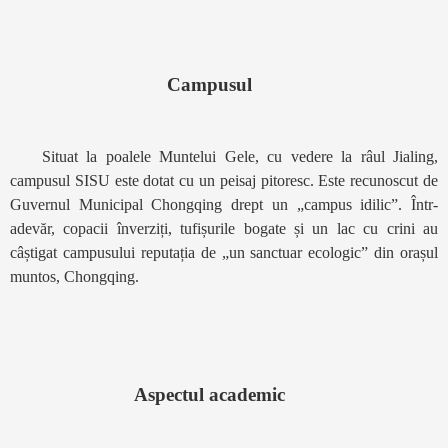
Campusul
Situat la poalele Muntelui Gele, cu vedere la râul Jialing,
campusul SISU este dotat cu un peisaj pitoresc. Este recunoscut de
Guvernul Municipal Chongqing drept un „campus idilic”. Într-
adevăr, copacii înverziți, tufișurile bogate și un lac cu crini au
câștigat campusului reputația de „un sanctuar ecologic” din orașul
muntos, Chongqing.
Aspectul academic