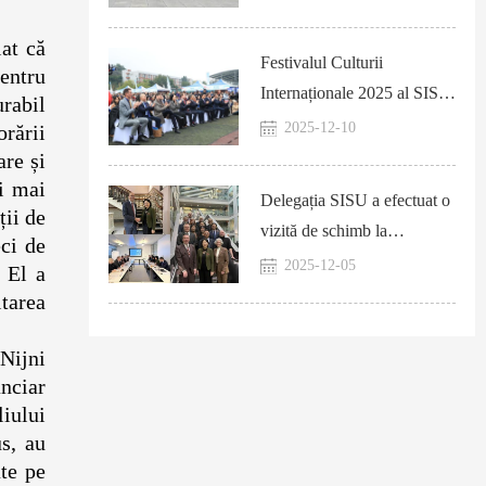
at că
Festivalul Culturii
entru
Internaționale 2025 al SISU
urabil
a inaugurat cu succes
2025-12-10
orării
are și
și mai
Delegația SISU a efectuat o
ții de
vizită de schimb la
eci de
universitățile partenere din
2025-12-05
. El a
Marea Britanie
tarea
Nijni
anciar
iului
us, au
ate pe