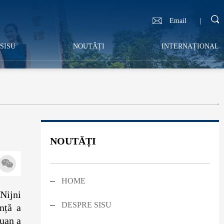
Email
|
SISU
NOUTĂȚI
INTERNAȚIONAL
NOUTĂȚI
HOME
 Nijni
DESPRE SISU
ință a
huan a