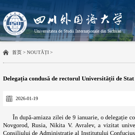
首页
>
NOUTĂȚI
>
Delegația condusă de rectorul Universității de Sta
2026-01-19
În după-amiaza zilei de 9 ianuarie, o delegație co
Novgorod, Rusia, Nikita V. Avralev, a vizitat unive
Consiliului de Administrație al Institutului Confuciu