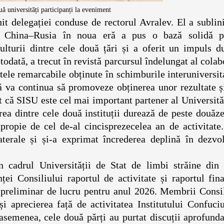
ă universități participanți la eveniment
 delegației conduse de rectorul Avralev. El a sublini
are China–Rusia în noua eră a pus o bază solidă p
ulturii dintre cele două țări și a oferit un impuls d
otodată, a trecut în revistă parcursul îndelungat al colab
atele remarcabile obținute în schimburile interuniversit
 că va continua să promoveze obținerea unor rezultate 
t că SISU este cel mai important partener al Universită
ea dintre cele două instituții durează de peste douăz
apropie de cel de-al cincisprezecelea an de activitate
aterale și și-a exprimat încrederea deplină în dezvol
.
n cadrul Universității de Stat de limbi străine din 
ei Consiliului raportul de activitate și raportul fin
 preliminar de lucru pentru anul 2026. Membrii Consil
și aprecierea față de activitatea Institutului Confuci
asemenea, cele două părți au purtat discuții aprofund