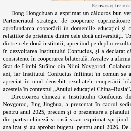
Reprezentanții celor dou
Dong Hongchuan a exprimat un călduros bun venit
Parteneriatul strategic de cooperare cuprinzăto
aprofundarea cooperării în domeniile educației și c
relațiilor de prietenie dintre cele două universități. T
dintre cele două instituții, apreciind pe deplin rezult
în dezvoltarea Institutului Confucius, și a declarat
consistente în cooperarea bilaterală. Avralev a afirma
Stat de Limbi Străine din Nijni Novgorod. Colaborar
ani, iar Institutul Confucius înființat în comun se 
apreciat în mod deosebit rezultatele cooperării bil
acesteia în contextul „Anului educației China–Rusia”
Directoarea chineză a Institutului Confucius di
Novgorod, Jing Jinghua, a prezentat în cadrul ședinț
pentru anul 2025, precum și o prezentare a planului
din partea chineză și rusă și-au exprimat sprijinul 
analizat și au aprobat bugetul pentru anul 2026. De 