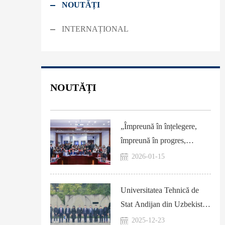
NOUTĂȚI
INTERNAȚIONAL
NOUTĂȚI
„Împreună în înțelegere,
împreună în progres,
împreună spre viitor”–
2026-01-15
Dialogul tinerilor chino-ruși
desfășurat la SISU
Universitatea Tehnică de
Stat Andijan din Uzbekistan
a vizitat SISU
2025-12-23