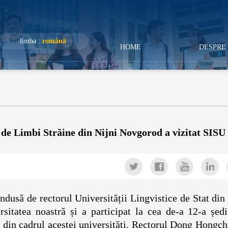
limba :
română
HOME
DESPRE 
t de Limbi Străine din Nijni Novgorod a vizitat SISU
ndusă de rectorul Universității Lingvistice de Stat din
rsitatea noastră și a participat la cea de-a 12-a șed
s din cadrul acestei universități. Rectorul Dong Hongc