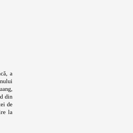
că, a
anului
uang,
id din
ței de
re la