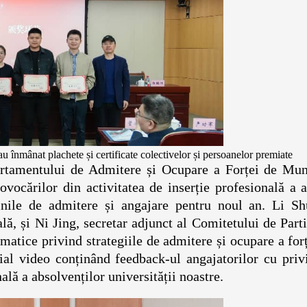
u înmânat plachete și certificate colectivelor și persoanelor premiate
partamentului de Admitere și Ocupare a Forței de Mun
rovocărilor din activitatea de inserție profesională a 
cinile de admitere și angajare pentru noul an. Li Sh
ală, și Ni Jing, secretar adjunct al Comitetului de Part
ematice privind strategiile de admitere și ocupare a for
al video conținând feedback-ul angajatorilor cu privi
ală a absolvenților universității noastre.