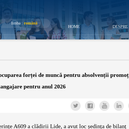
limba :
română
HOME
DESPRE 
 ocuparea forței de muncă pentru absolvenții promoț
i angajare pentru anul 2026
rințe A609 a clădirii Lide, a avut loc ședința de bilanț