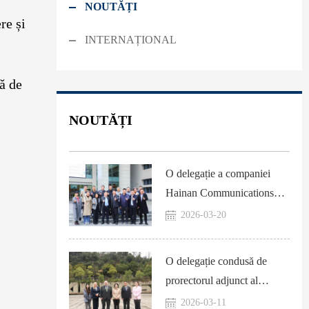
NOUTĂȚI
re și
INTERNAȚIONAL
tă de
NOUTĂȚI
O delegație a companiei
Hainan Communications
Investment Group a vizitat
2026-03-20
SISU pentru o întâlnire de
schimb de experiență și
O delegație condusă de
discuții
prorectorul adjunct al
Universității Brock din
2026-03-11