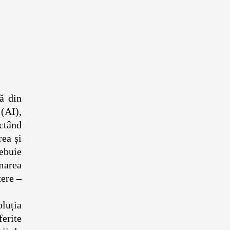
ă din
(AI),
ctând
rea și
ebuie
rmarea
tere –
luția
ferite