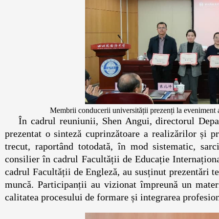
Membrii conducerii universității prezenți la eveniment a
În cadrul reuniunii, Shen Angui, directorul De
prezentat o sinteză cuprinzătoare a realizărilor și p
trecut, raportând totodată, în mod sistematic, sar
consilier în cadrul Facultății de Educație Internațion
cadrul Facultății de Engleză, au susținut prezentări t
muncă. Participanții au vizionat împreună un materi
calitatea procesului de formare și integrarea profesion