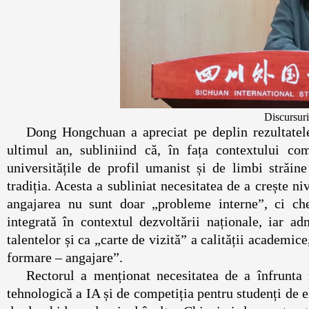
Discursuri
Dong Hongchuan a apreciat pe deplin rezultatele
ultimul an, subliniind că, în fața contextului com
universitățile de profil umanist și de limbi străin
tradiția. Acesta a subliniat necesitatea de a crește n
angajarea nu sunt doar „probleme interne”, ci ches
integrată în contextul dezvoltării naționale, iar a
talentelor și ca „carte de vizită” a calității academi
formare – angajare”.
Rectorul a menționat necesitatea de a înfrunta 
tehnologică a IA și de competiția pentru studenți de el