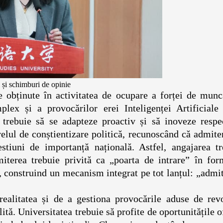
 și schimburi de opinie
 obținute în activitatea de ocupare a forței de munc
plex și a provocărilor erei Inteligenței Artificiale 
e trebuie să se adapteze proactiv și să inoveze respe
ivelul de conștientizare politică, recunoscând că admite
tiuni de importanță națională. Astfel, angajarea tr
dmiterea trebuie privită ca „poarta de intrare” în fo
ce, construind un mecanism integrat pe tot lanțul: „admi
realitatea și de a gestiona provocările aduse de revo
ită. Universitatea trebuie să profite de oportunitățile o