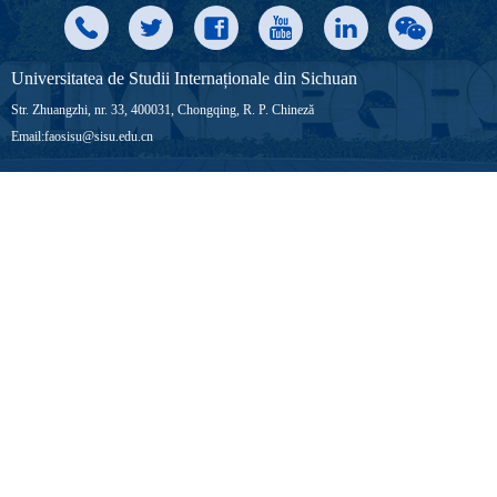
Universitatea de Studii Internaționale din Sichuan
Str. Zhuangzhi, nr. 33, 400031, Chongqing, R. P. Chineză
Email:faosisu@sisu.edu.cn