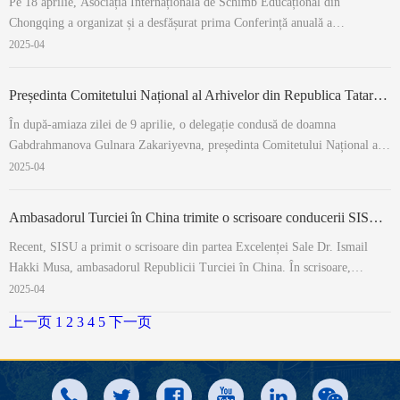
Pe 18 aprilie, Asociația Internațională de Schimb Educațional din
Chongqing a organizat și a desfășurat prima Conferință anuală a
Schimbului Internațional de Educație din Chongqing. Tema întâlnirii
2025-04
anuale este „Deschidere, Integrare, Inovație: Dezvoltarea de înaltă calitate a
educației dintr-o pers...
Președinta Comitetului Național al Arhivelor din Republica Tatarstan din Rusia a efectuat o vizită la SISU
În după-amiaza zilei de 9 aprilie, o delegație condusă de doamna
Gabdrahmanova Gulnara Zakariyevna, președinta Comitetului Național al
Arhivelor din Republica Tatarstan din Rusia, a efectuat o vizită la SISU.
2025-04
Cu această ocazie, vicepreședintele universității, domnul Lu, a avut o
întrevedere cu deleg...
Ambasadorul Turciei în China trimite o scrisoare conducerii SISU, exprimând interes pentru extinderea cooperării educaționale
Recent, SISU a primit o scrisoare din partea Excelenței Sale Dr. Ismail
Hakki Musa, ambasadorul Republicii Turciei în China. În scrisoare,
ambasadorul Musa a recapitulat pe scurt rezultatele colaborării cu SISU pe
2025-04
durata mandatului său și a exprimat perspectivele privind aprofundarea
上一页
1
2
3
4
5
下一页
schimburilor ed...