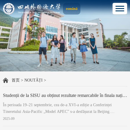
română
首页
>
NOUTĂȚI
>
Studenții de la SISU au obținut rezultate remarcabile în finala națională a celei de-a XVI-a ediții a Model APEC
În perioada 19–21 septembrie, cea de-a XVI-a ediție a Conferinței
Tineretului Asia-Pacific „Model APEC” s-a desfășurat la Beijing.
Evenimentul a fost organizat sub îndrumarea Comitetului Național Chinez
2025-09
pentru Cooperare Economică în zona Asia-Pacific și a Centrului de