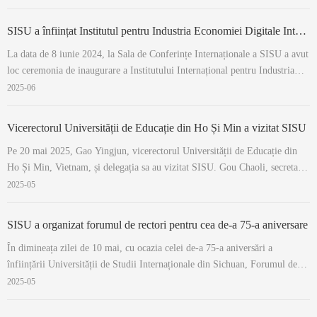
avut loc în sala de conferințe 505 a bibliotecii. La eveniment au participat
rectorul ...
SISU a înființat Institutul pentru Industria Economiei Digitale Internaționale
La data de 8 iunie 2024, la Sala de Conferințe Internaționale a SISU a avut
loc ceremonia de inaugurare a Institutului Internațional pentru Industria
Digitală (IIID). La eveniment au participat vicepreședintele universității,
2025-06
domnul Yan Gongjun, și directorul Direcției de Planificare și Dezvoltare...
Vicerectorul Universității de Educație din Ho Și Min a vizitat SISU
Pe 20 mai 2025, Gao Yingjun, vicerectorul Universității de Educație din
Ho Și Min, Vietnam, și delegația sa au vizitat SISU. Gou Chaoli, secretar
adjunct al Comitetului de Partid al universității, s-a întâlnit cu oaspeții.
2025-05
Gou Chaoli i-a urat bun venit lui Gao Yingjun și delegației sale. Shen
Huaqi...
SISU a organizat forumul de rectori pentru cea de-a 75-a aniversare
În dimineața zilei de 10 mai, cu ocazia celei de-a 75-a aniversări a
înființării Universității de Studii Internaționale din Sichuan, Forumul de
rectori cu tema „Transformarea și inovarea în educația în limbi străine în
2025-05
era inteligenței artificiale” a avut loc în SISU. Peste 200 de lideri și
invitați...