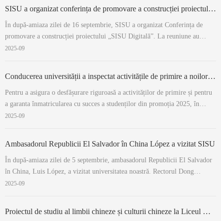
Cercetare a Agriculturii de ...
SISU a organizat conferința de promovare a construcției proiectului „SISU Digitală”
În după-amiaza zilei de 16 septembrie, SISU a organizat Conferința de
promovare a construcției proiectului „SISU Digitală”. La reuniune au
participat rectorul Dong Hongchuan și prorectorul Wang Renqiang, iar
2025-09
ședința a fost prezidată de rectorul Dong Hongchuan. Centrul de
Informatică și Rețea a prez...
Conducerea universității a inspectat activitățile de primire a noilor studenți
Pentru a asigura o desfășurare riguroasă a activităților de primire și pentru
a garanta înmatricularea cu succes a studenților din promoția 2025, în
dimineața zilei de 10 septembrie, secretarul Comitetului Partidului al
2025-09
universității, Liu Sifang, și rectorul Dong Hongchuan au condus o echipă
pe tere...
Ambasadorul Republicii El Salvador în China López a vizitat SISU
În după-amiaza zilei de 5 septembrie, ambasadorul Republicii El Salvador
în China, Luis López, a vizitat universitatea noastră. Rectorul Dong
Hongchuan și secretarul adjunct al Comitetului Partidului, Gou Chaoli, s-
2025-09
au întâlnit cu ambasadorul. Rectorul Dong Hongchuan i-a adresat un
călduros bu...
Proiectul de studiu al limbii chineze și culturii chineze la Liceul Kanchanaphisek din Nakhon Pathom s-a încheiat cu succes