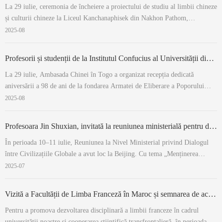
La 29 iulie, ceremonia de încheiere a proiectului de studiu al limbii chineze
și culturii chineze la Liceul Kanchanaphisek din Nakhon Pathom,
Thailanda, a avut loc în Sala de Conferințe Internațională Hongwen. La
2025-08
eveniment au participat decanul Institutului Internațional al universității
noastre, ...
Profesorii și studenții de la Institutul Confucius al Universității din Lomé au prezentat cultura chineză la Ambasada Chinei în Togo
La 29 iulie, Ambasada Chinei în Togo a organizat recepția dedicată
aniversării a 98 de ani de la fondarea Armatei de Eliberare a Poporului
Chinez și sosirii ambasadorului Wang Min. Profesorii și studenții
2025-08
Institutului Confucius al Universității din Lomé au fost invitați să participe
și au prezentat ...
Profesoara Jin Shuxian, invitată la reuniunea ministerială pentru dialogul civilizațiilor
În perioada 10–11 iulie, Reuniunea la Nivel Ministerial privind Dialogul
între Civilizațiile Globale a avut loc la Beijing. Cu tema „Menținerea
diversității civilizațiilor umane și promovarea comună a păcii și dezvoltării
2025-07
mondiale”, evenimentul a reunit peste 600 de invitați din aproximativ 140
de ț...
Vizită a Facultății de Limba Franceză în Maroc și semnarea de acorduri interuniversitare
Pentru a promova dezvoltarea disciplinară a limbii franceze în cadrul
universității noastre și cooperarea științifică transfrontalieră, în perioada