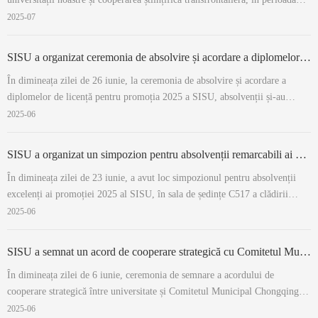
20–27 mai 2025, decana academică a Facultății de Limba Franceză și
2025-07
directoarea Centrului de Studii privind Dezvoltarea Francofoniei Mondiale,
doamna Yan...
SISU a organizat ceremonia de absolvire și acordare a diplomelor pentru promoția 2025 de licență
În dimineața zilei de 26 iunie, la ceremonia de absolvire și acordare a
diplomelor de licență pentru promoția 2025 a SISU, absolvenții și-au
exprimat sentimentele de despărțire într-un mesaj emoționant adresat alma
2025-06
mater-ului, folosind șapte limbi străine. Ceremonia a început la ora 9 în
auditoriul ...
SISU a organizat un simpozion pentru absolvenții remarcabili ai promoției 2025
În dimineața zilei de 23 iunie, a avut loc simpozionul pentru absolvenții
excelenți ai promoției 2025 al SISU, în sala de ședințe C517 a clădirii
Lide. La eveniment au participat secretarul comitetului de partid al
2025-06
universității, Liu Sifang, rectorul Dong Hongchuan, vice-rectorul Lu Bo,
reprezentanț...
SISU a semnat un acord de cooperare strategică cu Comitetul Municipal Chongqing al Consiliului Chinez pentru Promovarea Comerțului Internațional
În dimineața zilei de 6 iunie, ceremonia de semnare a acordului de
cooperare strategică între universitate și Comitetul Municipal Chongqing al
Consiliului Chinez pentru Promovarea Comerțului Internațional(CCPCI) a
2025-06