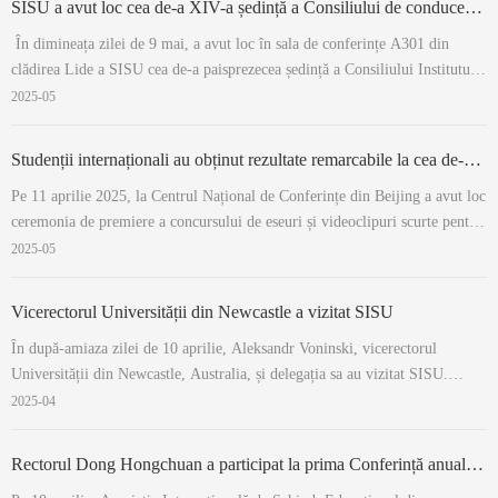
SISU a avut loc cea de-a XIV-a ședință a Consiliului de conducere al Institutului Confucius din cadrul Universității Lomé
În dimineața zilei de 9 mai, a avut loc în sala de conferințe A301 din
clădirea Lide a SISU cea de-a paisprezecea ședință a Consiliului Institutului
Confucius. Au participat la întâlnire vicepreședintele întâi al universității
2025-05
Lomé, Batavira, directorul biroului internațional, Tzbei, directorul str...
Studenții internaționali au obținut rezultate remarcabile la cea de-a VIII-a ediție a concursului de eseuri și videoclipuri scurte „Întâlnirea mea frumoasă cu China”
Pe 11 aprilie 2025, la Centrul Național de Conferințe din Beijing a avut loc
ceremonia de premiere a concursului de eseuri și videoclipuri scurte pentru
studenții internaționali în China, cu tema „Întâlnirea mea frumoasă cu
2025-05
China”, concurs organizat de Centrul de Servicii pentru Studii în Străinăt...
Vicerectorul Universității din Newcastle a vizitat SISU
În după-amiaza zilei de 10 aprilie, Aleksandr Voninski, vicerectorul
Universității din Newcastle, Australia, și delegația sa au vizitat SISU.
Vicerectorul Yan Gongjun s-a întâlnit cu oaspeții. Yan Gongjun i-a urat
2025-04
bun venit lui Aleksandr Voniski și delegației sale și a trecut în revistă
rezultatele...
Rectorul Dong Hongchuan a participat la prima Conferință anuală a Schimbului Internațional de Educație din Chongqing și a ținut un discurs principal