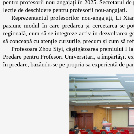
pentru profesorii nou-angajați în 2025. Secretarul de 
lecție de deschidere pentru profesorii nou-angajați.
Reprezentantul profesorilor nou-angajați, Li Xian
pasiune modul în care predarea și cercetarea se pot 
regională, cum să se integreze activ în dezvoltarea gen
să conceapă cu atenție cursurile, precum și cum să refl
Profesoara Zhou Siyi, câștigătoarea premiului I la
Predare pentru Profesori Universitari, a împărtășit exp
în predare, bazându-se pe propria sa experiență de par