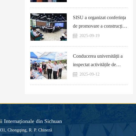
a XVI-a ediții a Model
APEC
SISU a organizat conferința
de promovare a construcției
proiectului „SISU Digitală”
2025-09-19
Conducerea universității a
inspectat activitățile de
primire a noilor studenți
2025-09-12
ii Internaționale din Sichuan
0031, Chongqing, R. P. Chineză