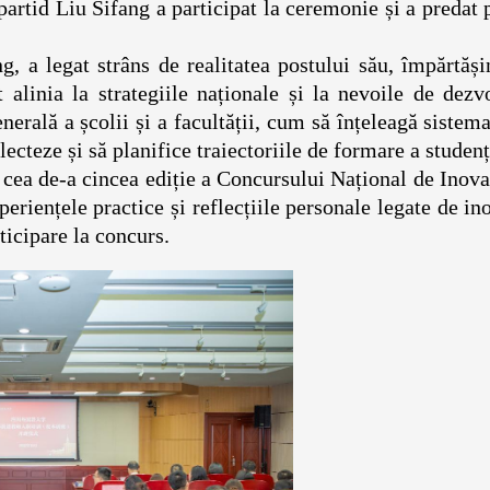
partid Liu Sifang a participat la ceremonie și a predat
g, a legat strâns de realitatea postului său, împărtăș
alinia la strategiile naționale și la nevoile de dezv
erală a școlii și a facultății, cum să înțeleagă sistema
ecteze și să planifice traiectoriile de formare a studenț
 cea de-a cincea ediție a Concursului Național de Inova
eriențele practice și reflecțiile personale legate de in
ticipare la concurs.