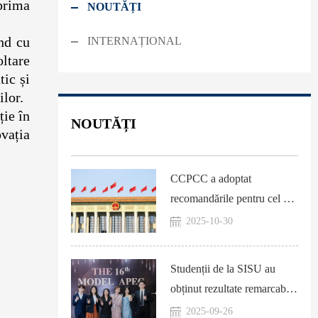
 prima
NOUTĂȚI
ind cu
INTERNAȚIONAL
oltare
tic și
ilor.
ție în
NOUTĂȚI
ovația
CCPCC a adoptat
recomandările pentru cel de-
al 15-lea Plan cincinal
2025-10-30
Studenții de la SISU au
obținut rezultate remarcabile
în finala națională a celei de-
2025-09-26