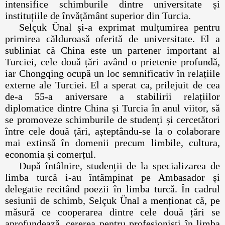
intensifice schimburile dintre universitate și
instituțiile de învățământ superior din Turcia.
Selçuk Ünal și-a exprimat mulțumirea pentru
primirea călduroasă oferită de universitate. El a
subliniat că China este un partener important al
Turciei, cele două țări având o prietenie profundă,
iar Chongqing ocupă un loc semnificativ în relațiile
externe ale Turciei. El a sperat ca, prilejuit de cea
de-a 55-a aniversare a stabilirii relațiilor
diplomatice dintre China și Turcia în anul viitor, să
se promoveze schimburile de studenți și cercetători
între cele două țări, așteptându-se la o colaborare
mai extinsă în domenii precum limbile, cultura,
economia și comerțul.
După întâlnire, studenții de la specializarea de
limba turcă i-au întâmpinat pe Ambasador și
delegatie recitând poezii în limba turcă. În cadrul
sesiunii de schimb, Selçuk Ünal a menționat că, pe
măsură ce cooperarea dintre cele două țări se
aprofundează, cererea pentru profesioniști în limba