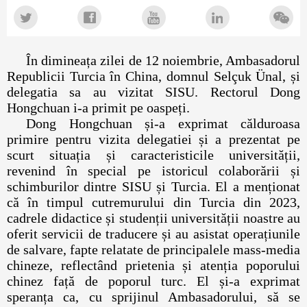
În dimineața zilei de 12 noiembrie, Ambasadorul
Republicii Turcia în China, domnul Selçuk Ünal, și
delegatia sa au vizitat SISU. Rectorul Dong
Hongchuan i-a primit pe oaspeți.
Dong Hongchuan și-a exprimat călduroasa
primire pentru vizita delegatiei și a prezentat pe
scurt situația și caracteristicile universității,
revenind în special pe istoricul colaborării și
schimburilor dintre SISU și Turcia. El a menționat
că în timpul cutremurului din Turcia din 2023,
cadrele didactice și studenții universității noastre au
oferit servicii de traducere și au asistat operațiunile
de salvare, fapte relatate de principalele mass-media
chineze, reflectând prietenia și atenția poporului
chinez față de poporul turc. El și-a exprimat
speranța ca, cu sprijinul Ambasadorului, să se