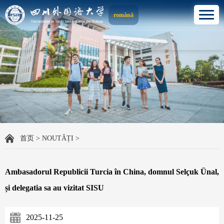
română
首页
>
NOUTĂȚI
>
Ambasadorul Republicii Turcia în China, domnul Selçuk Ünal,
și delegatia sa au vizitat SISU
2025-11-25