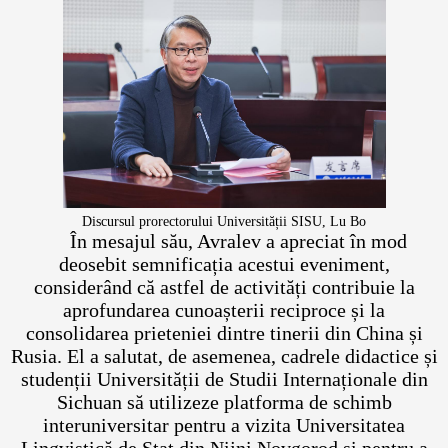
Discursul prorectorului Universității SISU, Lu Bo
În mesajul său, Avralev a apreciat în mod
deosebit semnificația acestui eveniment,
considerând că astfel de activități contribuie la
aprofundarea cunoașterii reciproce și la
consolidarea prieteniei dintre tinerii din China și
Rusia. El a salutat, de asemenea, cadrele didactice și
studenții Universității de Studii Internaționale din
Sichuan să utilizeze platforma de schimb
interuniversitar pentru a vizita Universitatea
Lingvistică de Stat din Nijni Novgorod și pentru a