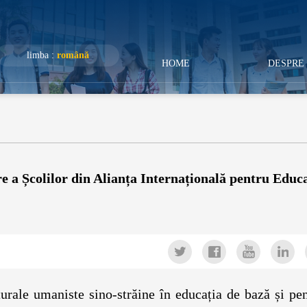
limba :
română
HOME
DESPRE 
e a Școlilor din Alianța Internațională pentru Educa
rale umaniste sino-străine în educația de bază și pen