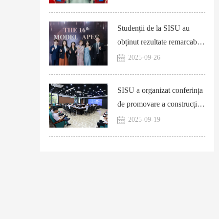
nou-angajați în 2025
Studenții de la SISU au
obținut rezultate remarcabile
în finala națională a celei de-
2025-09-26
a XVI-a ediții a Model
APEC
SISU a organizat conferința
de promovare a construcției
proiectului „SISU Digitală”
2025-09-19