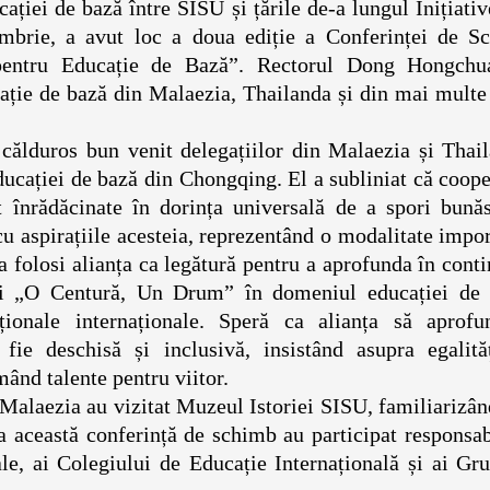
ției de bază între SISU și țările de-a lungul Inițiati
mbrie, a avut loc a doua ediție a Conferinței de S
ă pentru Educație de Bază”. Rectorul Dong Hongchu
ucație de bază din Malaezia, Thailanda și din mai multe
ălduros bun venit delegațiilor din Malaezia și Thail
ducației de bază din Chongqing. El a subliniat că coop
t înrădăcinate în dorința universală de a spori bunăs
u aspirațiile acesteia, reprezentând o modalitate impo
a folosi alianța ca legătură pentru a aprofunda în cont
ivei „O Centură, Un Drum” în domeniul educației de 
ționale internaționale. Speră ca alianța să aprofu
fie deschisă și inclusivă, insistând asupra egalităț
mând talente pentru viitor.
i Malaezia au vizitat Muzeul Istoriei SISU, familiarizâ
La această conferință de schimb au participat responsab
le, ai Colegiului de Educație Internațională și ai Gr