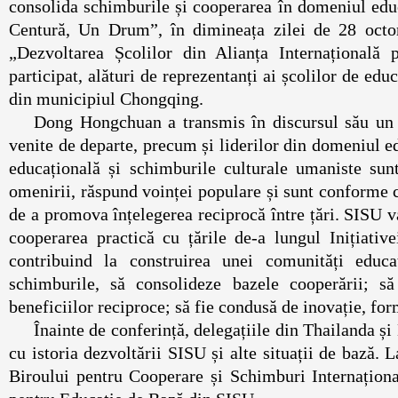
consolida schimburile și cooperarea în domeniul educa
Centură, Un Drum”, în dimineața zilei de 28 octo
„Dezvoltarea Școlilor din Alianța Internațional
participat, alături de reprezentanți ai școlilor de ed
din municipiul Chongqing.
Dong Hongchuan a transmis în discursul său un c
venite de departe, precum și liderilor din domeniul e
educațională și schimburile culturale umaniste sun
omenirii, răspund voinței populare și sunt conforme c
de a promova înțelegerea reciprocă între țări. SISU v
cooperarea practică cu țările de-a lungul Inițiat
contribuind la construirea unei comunități educa
schimburile, să consolideze bazele cooperării; să 
beneficiilor reciproce; să fie condusă de inovație, for
Înainte de conferință, delegațiile din Thailanda ș
cu istoria dezvoltării SISU și alte situații de bază. 
Biroului pentru Cooperare și Schimburi Internaționa