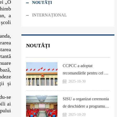
vei „O
NOUTĂȚI
chimb
an, a
INTERNAȚIONAL
 școli
anda,
erarea
NOUTĂȚI
tarea
rtantă
inuare
CCPCC a adoptat
bază,
recomandările pentru cel de-
ndeze
al 15-lea Plan cincinal
2025-10-30
ii și
ndu-se
SISU a organizat ceremonia
ili ai
de deschidere a programului
upului
de formare pentru profesorii
2025-10-20