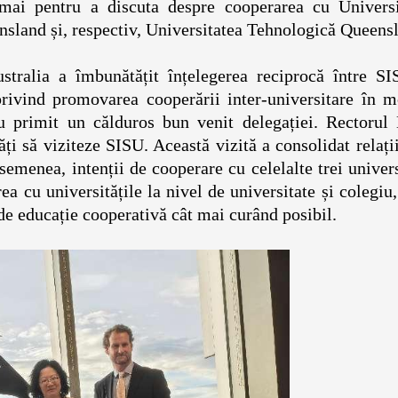
mai pentru a discuta despre cooperarea cu Universi
nsland și, respectiv, Universitatea Tehnologică Queens
ustralia a îmbunătățit înțelegerea reciprocă între SI
 privind promovarea cooperării inter-universitare în 
 au primit un călduros bun venit delegației. Rectorul
ăți să viziteze SISU. Această vizită a consolidat relați
emenea, intenții de cooperare cu celelalte trei univers
 cu universitățile la nivel de universitate și colegiu,
e educație cooperativă cât mai curând posibil.