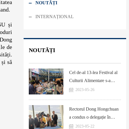
tatea
NOUTĂȚI
land.
INTERNAȚIONAL
SU și
moduri
 Dong
ile de
NOUTĂȚI
ități.
 și să
Cel de-al 13-lea Festival al
Culturii Alimentare s-a
încheiat cu succes
2023-05-26
Rectorul Dong Hongchuan
a condus o delegație în
Australia pentru a discuta
2023-05-22