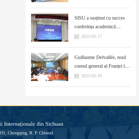
despre cooperarea
internațională
SISU a susținut cu succes
conferința academică
„Politica și Diplomația
2023-05-17
Europeană în Noua Eră”
Guillaume Delvallée, noul
consul general al Franței la
Chengdu, a vizitat SISU
2023-05-10
ii Internaționale din Sichuan
0031, Chongqing, R. P. Chineză