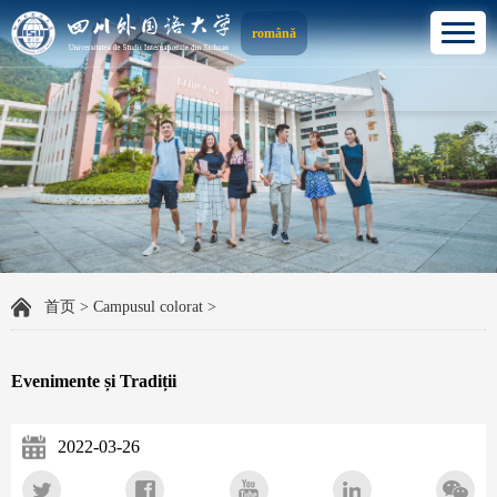
română
首页
>
Campusul colorat
>
Evenimente și Tradiții
2022-03-26