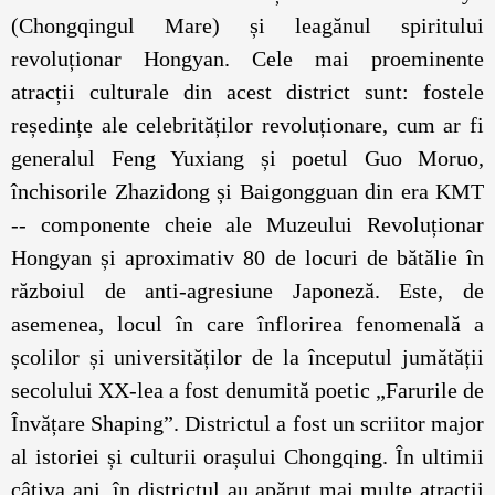
(Chongqingul Mare) și leagănul spiritului
revoluționar Hongyan. Cele mai proeminente
atracții culturale din acest district sunt: fostele
reședințe ale celebrităților revoluționare, cum ar fi
generalul Feng Yuxiang și poetul Guo Moruo,
închisorile Zhazidong și Baigongguan din era KMT
-- componente cheie ale Muzeului Revoluționar
Hongyan și aproximativ 80 de locuri de bătălie în
războiul de anti-agresiune Japoneză. Este, de
asemenea, locul în care înflorirea fenomenală a
școlilor și universităților de la începutul jumătății
secolului XX-lea a fost denumită poetic „Farurile de
Învățare Shaping”. Districtul a fost un scriitor major
al istoriei și culturii orașului Chongqing. În ultimii
câțiva ani, în districtul au apărut mai multe atracții