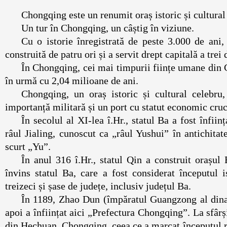
Chongqing este un renumit oraș istoric și cult
Un tur în Chongqing, un câștig în viziune.
Cu o istorie înregistrată de peste 3.000 de ani,
construită de patru ori și a servit drept capitală
În Chongqing, cei mai timpurii ființe umane din 
în urmă cu 2,04 milioane de ani.
Chongqing, un oraș istoric și cultural celebr
importanță militară și un port cu statut econo
În secolul al XI-lea î.Hr., statul Ba a fost înf
râul Jialing, cunoscut ca „râul Yushui” în antichita
scurt „Yu”.
În anul 316 î.Hr., statul Qin a construit orașul
învins statul Ba, care a fost considerat începutul i
treizeci și șase de județe, inclusiv județul Ba
În 1189, Zhao Dun (împăratul Guangzong al dinast
apoi a înființat aici „Prefectura Chongqing”. La sfâr
din Hechuan, Chongqing, ceea ce a marcat începutu