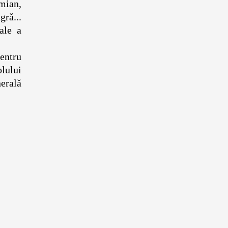
imian,
ră...
rale a
entru
olului
nerală