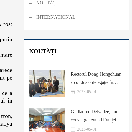
NOUTĂȚI
INTERNAȚIONAL
 fost
mpuriu
NOUTĂȚI
 mare
oarece
Rectorul Dong Hongchuan
mit pe
a condus o delegație în
Australia pentru a discuta
 ce a
2023-05-01
despre cooperarea
iul în
internațională
Guillaume Delvallée, noul
tron,
consul general al Franței la
Diaoyu
Chengdu, a vizitat SISU
2023-05-01
 ani.