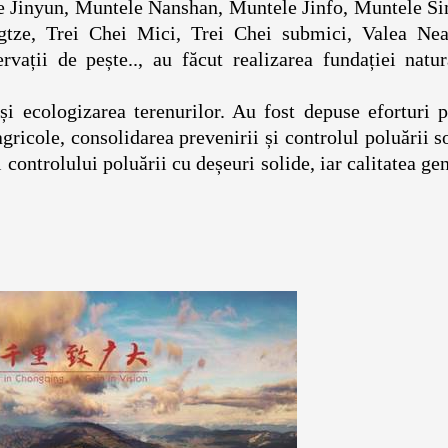
ele Jinyun, Muntele Nanshan, Muntele Jinfo, Muntele S
gtze, Trei Chei Mici, Trei Chei submici, Valea Neag
rvații de pește.., au făcut realizarea fundației natu
 ecologizarea terenurilor. Au fost depuse eforturi p
agricole, consolidarea prevenirii și controlul poluării s
 controlului poluării cu deșeuri solide, iar calitatea ge