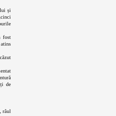
ui și
„cinci
purile
 fost
 atins
scăzut
mentat
entură
ți de
, râul