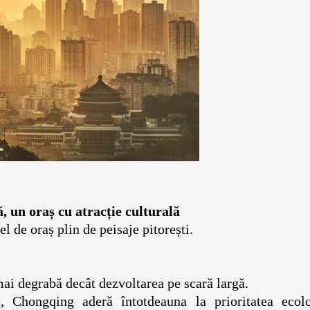
ală, un oraș cu atracție culturală
astfel de oraș plin de peisaje pitorești.
gă, mai degrabă decât dezvoltarea pe scară largă.
, Chongqing aderă întotdeauna la prioritatea ecolo