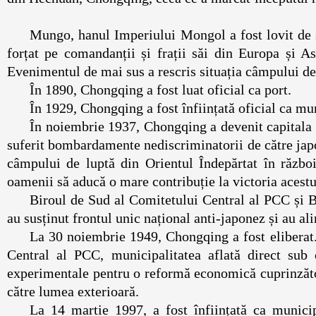
Mungo, hanul Imperiului Mongol a fost lovit de s
forțat pe comandanții și frații săi din Europa și As
Evenimentul de mai sus a rescris situația câmpulu
În 1890, Chongqing a fost luat oficial ca po
În 1929, Chongqing a fost înființată oficial 
În noiembrie 1937, Chongqing a devenit capitala C
suferit bombardamente nediscriminatorii de către jap
câmpului de luptă din Orientul Îndepărtat în războ
oamenii să aducă o mare contribuție la victoria ace
Biroul de Sud al Comitetului Central al PCC și 
au susținut frontul unic național anti-japonez și 
La 30 noiembrie 1949, Chongqing a fost eliberat.
Central al PCC, municipalitatea aflată direct sub 
experimentale pentru o reformă economică cuprinzătoa
către lumea exterioară.
La 14 martie 1997, a fost înființată ca municip