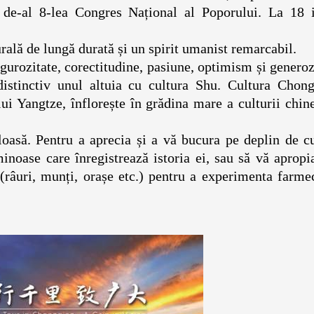
 de-al 8-lea Congres Național al Poporului. La 18 i
ial.
ulturală de lungă durată și un spirit umanist remarc
gurozitate, corectitudine, pasiune, optimism și generoz
distinctiv unul altuia cu cultura Shu. Cultura Chong
lui Yangtze, înflorește în grădina mare a culturii chin
oasă. Pentru a aprecia și a vă bucura pe deplin de cu
inoase care înregistrează istoria ei, sau să vă apropi
e (râuri, munți, orașe etc.) pentru a experimenta farme