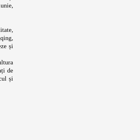
unie,
abil.
itate,
qing,
eze și
ltura
ați de
cul și