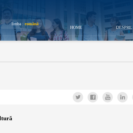
limba :
română
HOME
DESPRE 
 și Cultură