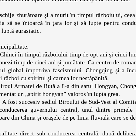
chije zburătoare și a murit în timpul războiului, ceea
ia să se întoarcă în țara lor și să lupte pentru cond
i de luptă eurasiatic.
rt.
ca municipalitate.
hinei în timpul războiului timp de opt ani și cinci lun
onezi timp de cinci ani și jumătate. Ca centru de coma
iul global împotriva fascismului. Chongqing și-a încu
stui război cu spiritul și carnea lor nestăpânită.
Biroul Armatei de Rută a 8-a din satul Hongyan, Chong
au alimentat un „spirit hongyan” valoros în lupta g
 A fost succesiv sediul Biroului de Sud-Vest al Comit
conducerea guvernului central, unul dintre primele 
re din China și orașele de pe linia fluvială care se d
alitate direct sub conducerea centrală, după delibera