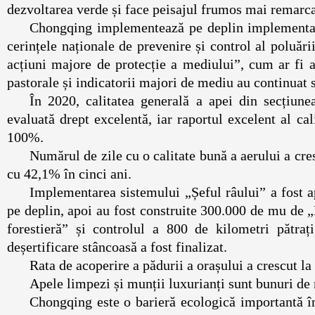
dezvoltarea verde și face peisajul frumos mai re
Chongqing implementează pe deplin implementare
cerințele naționale de prevenire și control al poluări
acțiuni majore de protecție a mediului”, cum ar fi a
pastorale și indicatorii majori de mediu au con
În 2020, calitatea generală a apei din secțiune
evaluată drept excelentă, iar raportul excelent al ca
100%.
Numărul de zile cu o calitate bună a aerului a cre
cu 42,1% în cinci ani.
Implementarea sistemului „Șeful râului” a fost a
pe deplin, apoi au fost construite 300.000 de mu de 
forestieră” și controlul a 800 de kilometri pătraț
deșertificare stâncoasă a fost finalizat.
Rata de acoperire a pădurii a orașului a cr
Apele limpezi și munții luxurianți sunt bun
Chongqing este o barieră ecologică importantă în