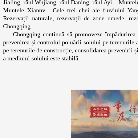
Jialing, râul Wujiang, râul Daning, râul Ayi... Munt
Muntele Xiannv... Cele trei chei ale fluviului Yan
Rezervații naturale, rezervații de zone umede, reze
Chongqing.
Chongqing continuă să promoveze împădurirea și
prevenirea și controlul poluării solului pe terenurile 
pe terenurile de construcție, consolidarea prevenirii și
a mediului solului este stabilă.