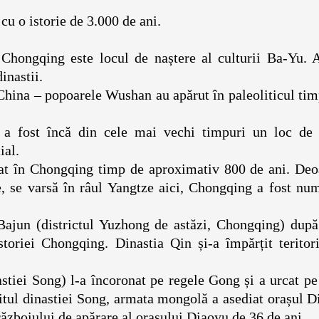
ural cu o istorie de 3.000 de ani.
 Chongqing este locul de naștere al culturii Ba-Yu. A
 a trei dinastii.
China – popoarele Wushan au apărut în paleoliticul ti
u, a fost încă din cele mai vechi timpuri un loc de
mic crucial.
iințat în Chongqing timp de aproximativ 800 de ani. De
te, se varsă în râul Yangtze aici, Chongqing a fost nu
 Bajun (districtul Yuzhong de astăzi, Chongqing) după
storiei Chongqing. Dinastia Qin și-a împărțit teritor
.
iei Song) l-a încoronat pe regele Gong și a urcat pe 
șitul dinastiei Song, armata mongolă a asediat orașul 
l războiului de apărare al orașului Diaoyu de 36 de