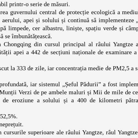
marcabil printr-o serie de măsuri.
a guvernului central de protecție ecologică a mediul
i aerului, apei și solului și continuă să implementeze 
pă limpede, cer albastru, liniște, spațiu verde și câm
tinuat să se îmbunătățească.
a Chongqing din cursul principal al râului Yangtze a
lității apei a 442 de secțiuni naționale de examinare a
scut la 333 de zile, iar concentrația medie de PM2,5 a 
profundată, iar sistemul „Șeful Pădurii” a fost imple
„Munții Verzi de pe ambele maluri și Mii de mile de c
i de eroziune a solului și a 400 de kilometri pătra
escut la 52,5%.
uri de neprețuit.
 cursurile superioare ale râului Yangtze, râul Yangtze