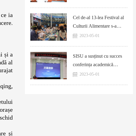
 ce ia
Cel de-al 13-lea Festival al
ucere.
Culturii Alimentare s-a
încheiat cu succes
2023-05-01
i și a
SISU a susținut cu succes
ndă al
conferința academică
rajat
„Politica și Diplomația
2023-05-01
Europeană în Noua Eră”
qing,
rea.
etului
orașe
eschid
re și