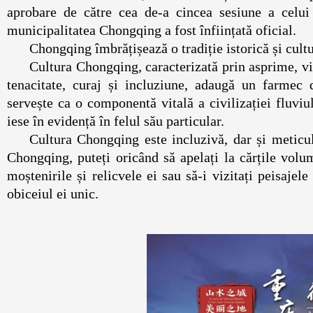
aprobare de către cea de-a cincea sesiune a celui
municipalitatea Chongqing a fost înființată ofic
Chongqing îmbrățișează o tradiție istorică și c
Cultura Chongqing, caracterizată prin asprime, vi
tenacitate, curaj și incluziune, adaugă un farmec 
servește ca o componentă vitală a civilizației fluviu
iese în evidență în felul său particular.
Cultura Chongqing este incluzivă, dar și meticul
Chongqing, puteți oricând să apelați la cărțile volum
moștenirile și relicvele ei sau să-i vizitați peisajel
obiceiul ei unic.